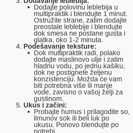
Dodavanje leblebija:
Dodajte polovinu leblebija u
multipraktik i blendujte 1 minut.
Ostružite strane, zatim dodajte
preostale leblebije i blendujte
dok smesa ne postane gusta i
glatka, oko 1-2 minuta.
Podešavanje teksture:
Dok multipraktik radi, polako
dodajte maslinovo ulje i zatim
hladnu vodu, po jednu kašiku,
dok ne postignete željenu
konzistenciju. Možda će vam
biti potrebna više ili manje
vode, zavisno o vašoj želji za
gustinom.
Ukus i začini:
Probajte humus i prilagodite so,
limunov sok ili beli luk po
ukusu. Ponovo blendujte po
potrebi.