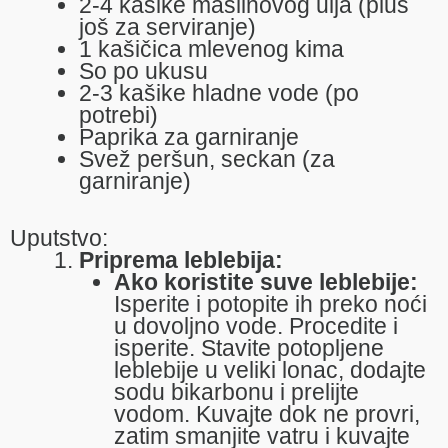
2-4 kašike maslinovog ulja (plus
još za serviranje)
1 kašičica mlevenog kima
So po ukusu
2-3 kašike hladne vode (po
potrebi)
Paprika za garniranje
Svež peršun, seckan (za
garniranje)
Uputstvo:
Priprema leblebija:
Ako koristite suve leblebije:
Isperite i potopite ih preko noći
u dovoljno vode. Procedite i
isperite. Stavite potopljene
leblebije u veliki lonac, dodajte
sodu bikarbonu i prelijte
vodom. Kuvajte dok ne provri,
zatim smanjite vatru i kuvajte