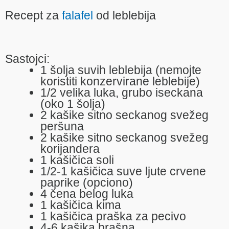
Recept za
falafel
od leblebija
Sastojci:
1 šolja suvih leblebija (nemojte
koristiti konzervirane leblebije)
1/2 velika luka, grubo iseckana
(oko 1 šolja)
2 kašike sitno seckanog svežeg
peršuna
2 kašike sitno seckanog svežeg
korijandera
1 kašičica soli
1/2-1 kašičica suve ljute crvene
paprike (opciono)
4 čena belog luka
1 kašičica kima
1 kašičica praška za pecivo
4-6 kašika brašna