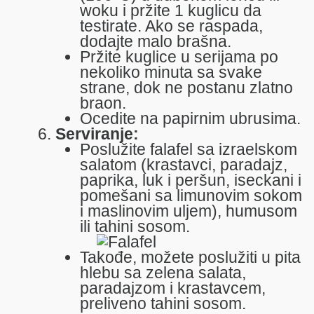
woku i pržite 1 kuglicu da
testirate. Ako se raspada,
dodajte malo brašna.
Pržite kuglice u serijama po
nekoliko minuta sa svake
strane, dok ne postanu zlatno
braon.
Ocedite na papirnim ubrusima.
Serviranje:
Poslužite falafel sa izraelskom
salatom (krastavci, paradajz,
paprika, luk i peršun, iseckani i
pomešani sa limunovim sokom
i maslinovim uljem), humusom
ili tahini sosom.
Takođe, možete poslužiti u pita
hlebu sa zelena salata,
paradajzom i krastavcem,
preliveno tahini sosom.