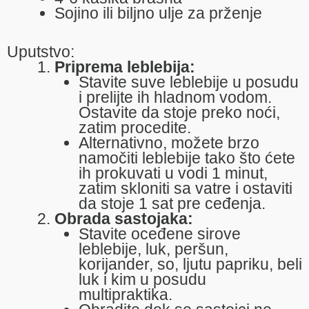
Sojino ili biljno ulje za prženje
Uputstvo:
Priprema leblebija:
Stavite suve leblebije u posudu
i prelijte ih hladnom vodom.
Ostavite da stoje preko noći,
zatim procedite.
Alternativno, možete brzo
namočiti leblebije tako što ćete
ih prokuvati u vodi 1 minut,
zatim skloniti sa vatre i ostaviti
da stoje 1 sat pre ceđenja.
Obrada sastojaka:
Stavite oceđene sirove
leblebije, luk, peršun,
korijander, so, ljutu papriku, beli
luk i kim u posudu
multipraktika.