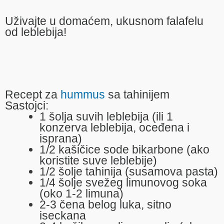
Uživajte u domaćem, ukusnom falafelu
od leblebija!
Recept za
hummus
sa tahinijem
Sastojci:
1 šolja suvih leblebija (ili 1
konzerva leblebija, oceđena i
isprana)
1/2 kašičice sode bikarbone (ako
koristite suve leblebije)
1/2 šolje tahinija (susamova pasta)
1/4 šolje svežeg limunovog soka
(oko 1-2 limuna)
2-3 čena belog luka, sitno
iseckana