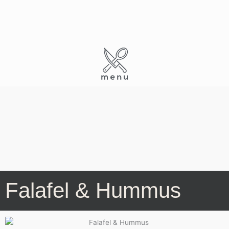
Skip
to
content
Falafel & Hummus