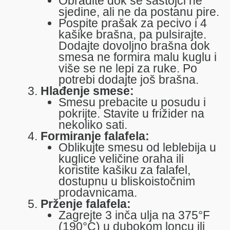
Obradite dok se sastojci ne
sjedine, ali ne da postanu pire.
Pospite prašak za pecivo i 4
kašike brašna, pa pulsirajte.
Dodajte dovoljno brašna dok
smesa ne formira malu kuglu i
više se ne lepi za ruke. Po
potrebi dodajte još brašna.
Hlađenje smese:
Smesu prebacite u posudu i
pokrijte. Stavite u frižider na
nekoliko sati.
Formiranje falafela:
Oblikujte smesu od leblebija u
kuglice veličine oraha ili
koristite kašiku za falafel,
dostupnu u bliskoistočnim
prodavnicama.
Prženje falafela:
Zagrejte 3 inča ulja na 375°F
(190°C) u dubokom loncu ili