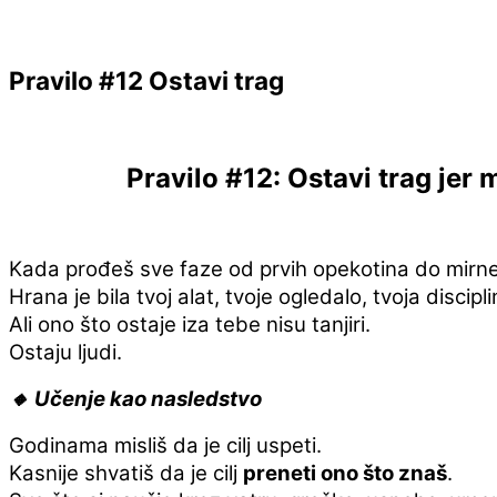
Pravilo #12 Ostavi trag
Pravilo #12: Ostavi trag jer 
Kada prođeš sve faze od prvih opekotina do mirne 
Hrana je bila tvoj alat, tvoje ogledalo, tvoja discipli
Ali ono što ostaje iza tebe nisu tanjiri.
Ostaju ljudi.
🔸 Učenje kao nasledstvo
Godinama misliš da je cilj uspeti.
Kasnije shvatiš da je cilj
preneti ono što znaš
.