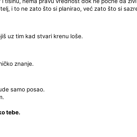
 i tišinu, nema pravu vrednost dok ne počne da živi
lj, i to ne zato što si planirao, već zato što si sazr
jiš uz tim kad stvari krenu loše.
ničko znanje.
bude samo posao.
m.
ko tebe.