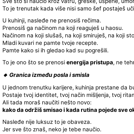
Sve što si naučio kroz vatru, greške, uspehe, umor
To je trenutak kada više nisi samo šef postaješ učite
U kuhinji, nasleđe ne prenosiš rečima.
Prenosiš ga načinom na koji reaguješ u haosu.
Načinom na koji slušaš, na koji smiruješ, na koji sto
Mladi kuvari ne pamte tvoje recepte.
Pamte kako si ih gledao kad su pogrešili.
To je ono što se prenosi
energija pristupa
, ne teh
🔸 Granica između posla i smisla
U jednom trenutku karijere, kuhinja prestane da 
Postaje tvoj identitet, tvoj način mišljenja, tvoj rita
Ali tada moraš naučiti nešto novo:
kako da održiš smisao i kada rutina pojede sve o
Nasleđe nije luksuz to je obaveza.
Jer sve što znaš, neko je tebe naučio.