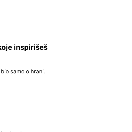
koje inspirišeš
 bio samo o hrani.