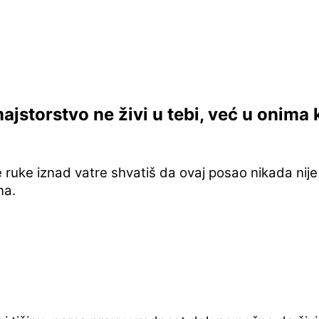
majstorstvo ne živi u tebi, već u onima 
ruke iznad vatre shvatiš da ovaj posao nikada nije
na.