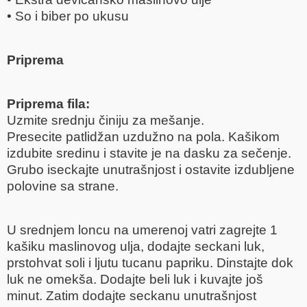
• So i biber po ukusu
Priprema
Priprema fila:
Uzmite srednju činiju za mešanje.
Presecite patlidžan uzdužno na pola. Kašikom
izdubite sredinu i stavite je na dasku za sečenje.
Grubo iseckajte unutrašnjost i ostavite izdubljene
polovine sa strane.
U srednjem loncu na umerenoj vatri zagrejte 1
kašiku maslinovog ulja, dodajte seckani luk,
prstohvat soli i ljutu tucanu papriku. Dinstajte dok
luk ne omekša. Dodajte beli luk i kuvajte još
minut. Zatim dodajte seckanu unutrašnjost