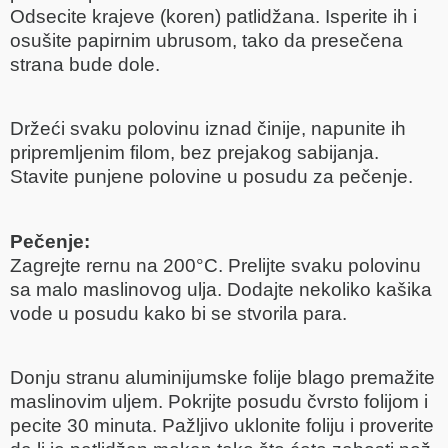
Odsecite krajeve (koren) patlidžana. Isperite ih i
osušite papirnim ubrusom, tako da presečena
strana bude dole.
Držeći svaku polovinu iznad činije, napunite ih
pripremljenim filom, bez prejakog sabijanja.
Stavite punjene polovine u posudu za pečenje.
Pečenje:
Zagrejte rernu na 200°C. Prelijte svaku polovinu
sa malo maslinovog ulja. Dodajte nekoliko kašika
vode u posudu kako bi se stvorila para.
Donju stranu aluminijumske folije blago premažite
maslinovim uljem. Pokrijte posudu čvrsto folijom i
pecite 30 minuta. Pažljivo uklonite foliju i proverite