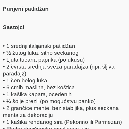
Punjeni patlidžan
Sastojci
• 1 srednji italijanski patlidžan
• ½ žutog luka, sitno seckanog
• Ljuta tucana paprika (po ukusu)
• 2 čvrsta srednja sveža paradajza (npr. šljiva
paradajz)
• 1 čen belog luka
• 6 crnih maslina, bez koštica
• 1 kašika kapara, oceđenih
• ¼ šolje prezli (po mogućstvu panko)
• 2 grančice mente, bez stabljika, plus seckana
menta za dekoraciju
• 1 kašika rendanog sira (Pekorino ili Parmezan)
• Ekstra devičansko maslinovo ulje