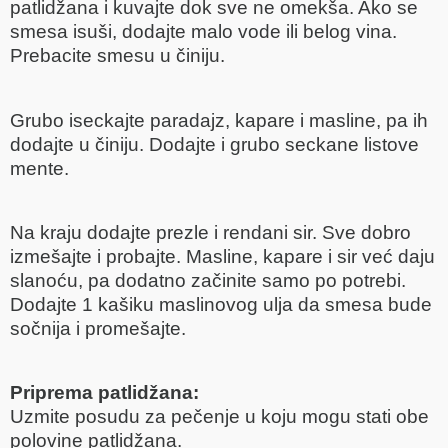
patlidžana i kuvajte dok sve ne omekša. Ako se
smesa isuši, dodajte malo vode ili belog vina.
Prebacite smesu u činiju.
Grubo iseckajte paradajz, kapare i masline, pa ih
dodajte u činiju. Dodajte i grubo seckane listove
mente.
Na kraju dodajte prezle i rendani sir. Sve dobro
izmešajte i probajte. Masline, kapare i sir već daju
slanoću, pa dodatno začinite samo po potrebi.
Dodajte 1 kašiku maslinovog ulja da smesa bude
sočnija i promešajte.
Priprema patlidžana:
Uzmite posudu za pečenje u koju mogu stati obe
polovine patlidžana.