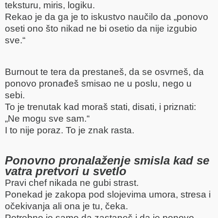
teksturu, miris, logiku.
Rekao je da ga je to iskustvo naučilo da „ponovo
oseti ono što nikad ne bi osetio da nije izgubio
sve.“
Burnout te tera da prestaneš, da se osvrneš, da
ponovo pronađeš smisao ne u poslu, nego u
sebi.
To je trenutak kad moraš stati, disati, i priznati:
„Ne mogu sve sam.“
I to nije poraz. To je znak rasta.
Ponovno pronalaženje smisla kad se
vatra pretvori u svetlo
Pravi chef nikada ne gubi strast.
Ponekad je zakopa pod slojevima umora, stresa i
očekivanja ali ona je tu, čeka.
Potrebno je samo da zastaneš i da je ponovo