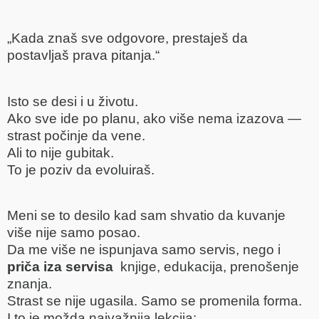
„Kada znaš sve odgovore, prestaješ da
postavljaš prava pitanja.“
Isto se desi i u životu.
Ako sve ide po planu, ako više nema izazova —
strast počinje da vene.
Ali to nije gubitak.
To je poziv da evoluiraš.
Meni se to desilo kad sam shvatio da kuvanje
više nije samo posao.
Da me više ne ispunjava samo servis, nego i
priča iza servisa
knjige, edukacija, prenošenje
znanja.
Strast se nije ugasila. Samo se promenila forma.
I to je možda najvažnija lekcija: