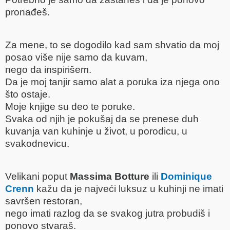
pronađeš.
Za mene, to se dogodilo kad sam shvatio da moj
posao više nije samo da kuvam,
nego da inspirišem.
Da je moj tanjir samo alat a poruka iza njega ono
što ostaje.
Moje knjige su deo te poruke.
Svaka od njih je pokušaj da se prenese duh
kuvanja van kuhinje u život, u porodicu, u
svakodnevicu.
Velikani poput
Massima Botture
ili
Dominique
Crenn
kažu da je najveći luksuz u kuhinji ne imati
savršen restoran,
nego imati razlog da se svakog jutra probudiš i
ponovo stvaraš.