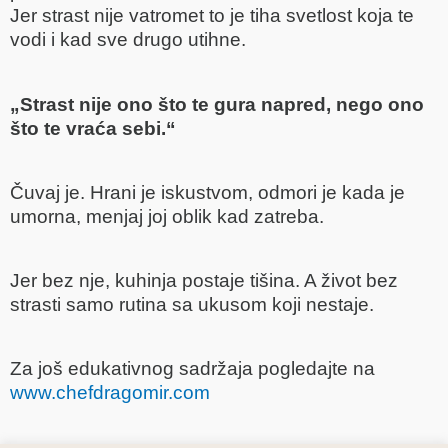
Jer strast nije vatromet to je tiha svetlost koja te
vodi i kad sve drugo utihne.
„Strast nije ono što te gura napred, nego ono
što te vraća sebi.“
Čuvaj je.
Hrani je iskustvom, odmori je kada je
umorna, menjaj joj oblik kad zatreba.
Jer bez nje, kuhinja postaje tišina.
A život bez
strasti samo rutina sa ukusom koji nestaje.
Za još edukativnog sadržaja pogledajte na
www.chefdragomir.com