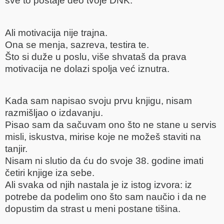
sve to postaje deo tvoje DNK.
Ali motivacija nije trajna.
Ona se menja, sazreva, testira te.
Što si duže u poslu, više shvataš da prava
motivacija ne dolazi spolja već iznutra.
Kada sam napisao svoju prvu knjigu, nisam
razmišljao o izdavanju.
Pisao sam da sačuvam ono što ne stane u servis
misli, iskustva, mirise koje ne možeš staviti na
tanjir.
Nisam ni slutio da ću do svoje 38. godine imati
četiri knjige iza sebe.
Ali svaka od njih nastala je iz istog izvora: iz
potrebe da podelim ono što sam naučio i da ne
dopustim da strast u meni postane tišina.