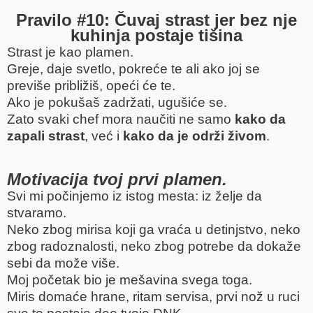
Pravilo #10: Čuvaj strast jer bez nje
kuhinja postaje tišina
Strast je kao plamen.
Greje, daje svetlo, pokreće te ali ako joj se
previše približiš, opeći će te.
Ako je pokušaš zadržati, ugušiće se.
Zato svaki chef mora naučiti ne samo
kako da
zapali strast
, već i
kako da je održi živom
.
Motivacija tvoj prvi plamen.
Svi mi počinjemo iz istog mesta: iz želje da
stvaramo.
Neko zbog mirisa koji ga vraća u detinjstvo, neko
zbog radoznalosti, neko zbog potrebe da dokaže
sebi da može više.
Moj početak bio je mešavina svega toga.
Miris domaće hrane, ritam servisa, prvi nož u ruci