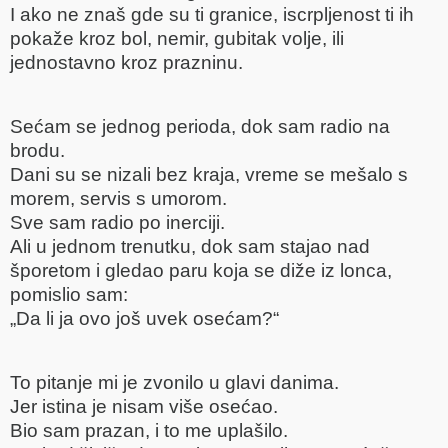
I ako ne znaš gde su ti granice, iscrpljenost ti ih
pokaže kroz bol, nemir, gubitak volje, ili
jednostavno kroz prazninu.
Sećam se jednog perioda, dok sam radio na
brodu.
Dani su se nizali bez kraja, vreme se mešalo s
morem, servis s umorom.
Sve sam radio po inerciji.
Ali u jednom trenutku, dok sam stajao nad
šporetom i gledao paru koja se diže iz lonca,
pomislio sam:
„Da li ja ovo još uvek osećam?“
To pitanje mi je zvonilo u glavi danima.
Jer istina je nisam više osećao.
Bio sam prazan, i to me uplašilo.