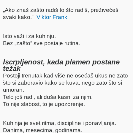
„Ako znaš zašto radiš to što radiš, preživećeš
svaki kako.“
Viktor Frankl
Isto važi i za kuhinju.
Bez „zašto“ sve postaje rutina.
Iscrpljenost, kada plamen postane
težak
Postoji trenutak kad više ne osećaš ukus ne zato
što si zaboravio kako se kuva, nego zato što si
umoran.
Telo još radi, ali duša kasni za njim.
To nije slabost, to je upozorenje.
Kuhinja je svet ritma, discipline i ponavljanja.
Danima, mesecima, godinama.