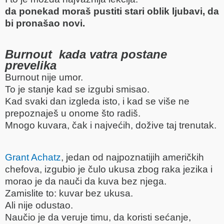
da ponekad moraš pustiti stari oblik ljubavi, da
bi pronašao novi.
Burnout kada vatra postane
prevelika
Burnout nije umor.
To je stanje kad se izgubi smisao.
Kad svaki dan izgleda isto, i kad se više ne
prepoznaješ u onome što radiš.
Mnogo kuvara, čak i najvećih, dožive taj trenutak.
Grant Achatz
, jedan od najpoznatijih američkih
chefova, izgubio je čulo ukusa zbog raka jezika i
morao je da nauči da kuva bez njega.
Zamislite to: kuvar bez ukusa.
Ali nije odustao.
Naučio je da veruje timu, da koristi sećanje,