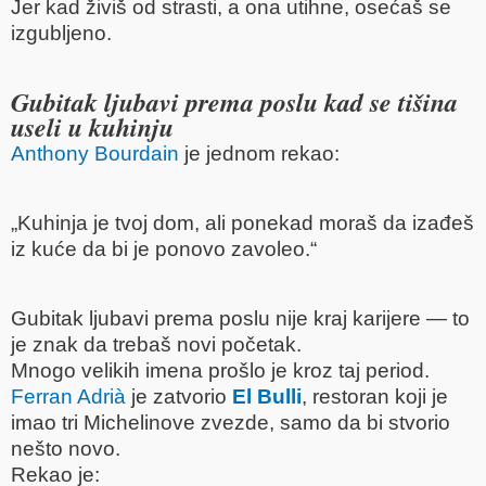
Jer kad živiš od strasti, a ona utihne, osećaš se
izgubljeno.
Gubitak ljubavi prema poslu kad se tišina
useli u kuhinju
Anthony Bourdain
je jednom rekao:
„Kuhinja je tvoj dom, ali ponekad moraš da izađeš
iz kuće da bi je ponovo zavoleo.“
Gubitak ljubavi prema poslu nije kraj karijere — to
je znak da trebaš novi početak.
Mnogo velikih imena prošlo je kroz taj period.
Ferran Adrià
je zatvorio
El Bulli
, restoran koji je
imao tri Michelinove zvezde, samo da bi stvorio
nešto novo.
Rekao je: