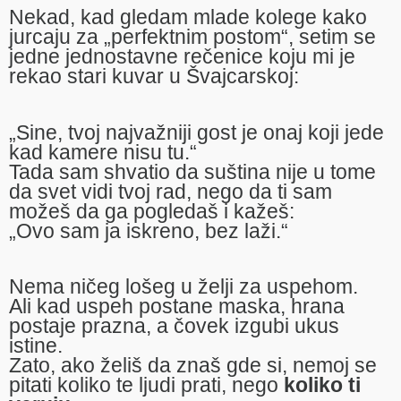
Nekad, kad gledam mlade kolege kako
jurcaju za „perfektnim postom“, setim se
jedne jednostavne rečenice koju mi je
rekao stari kuvar u Švajcarskoj:
„Sine, tvoj najvažniji gost je onaj koji jede
kad kamere nisu tu.“
Tada sam shvatio da suština nije u tome
da svet vidi tvoj rad, nego da ti sam
možeš da ga pogledaš i kažeš:
„Ovo sam ja iskreno, bez laži.“
Nema ničeg lošeg u želji za uspehom.
Ali kad uspeh postane maska, hrana
postaje prazna, a čovek izgubi ukus
istine.
Zato, ako želiš da znaš gde si, nemoj se
pitati koliko te ljudi prati, nego
koliko ti