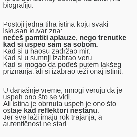
biografiju.
Postoji jedna tiha istina koju svaki
iskusan kuvar zna:
nećeš pamtiti aplauze, nego trenutke
kad si uspeo sam sa sobom.
Kad si u haosu zadržao mir.
Kad si u sumnji izabrao veru.
Kad si mogao da pođeš putem lakšeg
priznanja, ali si izabrao teži onaj istinit.
U današnje vreme, mnogi veruju da je
uspeh ono što se vidi.
Ali istina je obrnuta uspeh je ono što
ostaje
kad reflektori nestanu
.
Jer sve laži imaju rok trajanja, a
autentičnost ne stari.