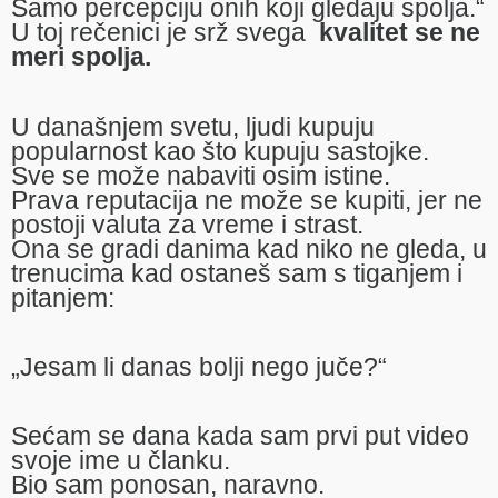
Samo percepciju onih koji gledaju spolja.“
U toj rečenici je srž svega
kvalitet se ne
meri spolja.
U današnjem svetu, ljudi kupuju
popularnost kao što kupuju sastojke.
Sve se može nabaviti osim istine.
Prava reputacija ne može se kupiti, jer ne
postoji valuta za vreme i strast.
Ona se gradi danima kad niko ne gleda, u
trenucima kad ostaneš sam s tiganjem i
pitanjem:
„Jesam li danas bolji nego juče?“
Sećam se dana kada sam prvi put video
svoje ime u članku.
Bio sam ponosan, naravno.