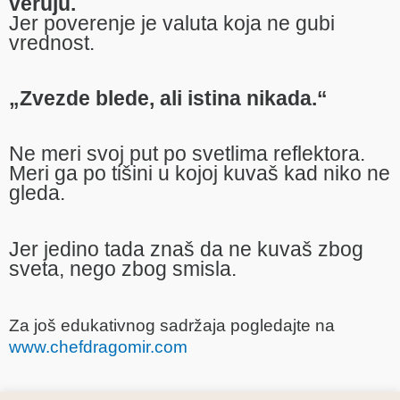
veruju.
Jer poverenje je valuta koja ne gubi
vrednost.
„Zvezde blede, ali istina nikada.“
Ne meri svoj put po svetlima reflektora.
Meri ga po tišini u kojoj kuvaš kad niko ne
gleda.
Jer jedino tada znaš da ne kuvaš zbog
sveta, nego zbog smisla.
Za još edukativnog sadržaja pogledajte na
www.chefdragomir.com