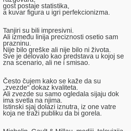
gost postaje statistika,
a kuvar figura u igri perfekcionizma.
Tanjiri su bili impresivni.
Ali između linija preciznosti osetio sam
prazninu.
Nije bilo greške ali nije bilo ni života.
Sve je delovalo kao predstava u kojoj se
zna scenario, ali ne i smisao.
Često čujem kako se kaže da su
„zvezde“ dokaz kvaliteta.
Ali zvezde su samo ogledala sijaju dok
ima svetla na njima.
Istinski sjaj dolazi iznutra, iz one vatre
koja ne traži publiku da bi gorela.