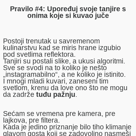
Pravilo #4: Upoređuj svoje tanjire s
onima koje si kuvao juče
Postoji trenutak u savremenom
kulinarstvu kad se miris hrane izgubio
pod svetlima reflektora.
Tanjiri su postali slike, a ukusi algoritmi.
Sve se svodi na to koliko je nešto
„instagramabilno“, a ne koliko je istinito.
I mnogi mladi kuvari, zaneseni tim
svetlom, krenu da love ono što ne mogu
da zadrže
tuđu pažnju
.
Sećam se vremena pre kamera, pre
lajkova, pre filtera.
Kada je jedino priznanje bilo tiho klimanje
glavom gosta koji se zadovoljno nasmeši