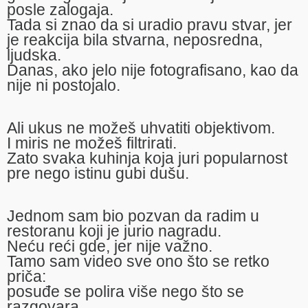
posle zalogaja.
Tada si znao da si uradio pravu stvar, jer
je reakcija bila stvarna, neposredna,
ljudska.
Danas, ako jelo nije fotografisano, kao da
nije ni postojalo.
Ali ukus ne možeš uhvatiti objektivom.
I miris ne možeš filtrirati.
Zato svaka kuhinja koja juri popularnost
pre nego istinu gubi dušu.
Jednom sam bio pozvan da radim u
restoranu koji je jurio nagradu.
Neću reći gde, jer nije važno.
Tamo sam video sve ono što se retko
priča:
posuđe se polira više nego što se
razgovara,