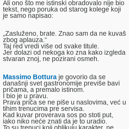
Ali ono što me istinski obradovalo nije bio
tekst, nego poruka od starog kolege koji
je samo napisao:
„Zasluženo, brate. Znao sam da ne kuvaš
zbog aplauza.“
Taj red vredi više od svake titule.
Jer dolazi od nekoga ko zna kako izgleda
stvaran znoj, ne pozirani osmeh.
Massimo Bottura
je govorio da se
današnji svet gastronomije previše bavi
pričama, a premalo istinom.
I bio je u pravu.
Prava priča se ne piše u naslovima, već u
tihim trenucima pre servisa.
Kad kuvar proverava sos po stoti put,
iako niko neće znati da je to uradio.
To su trenuci koji oblikuju karakter, ne