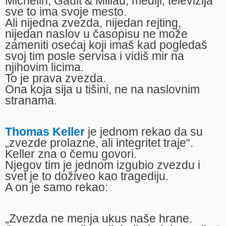
Michelin, Gault & Millau, mediji, televizija
sve to ima svoje mesto.
Ali nijedna zvezda, nijedan rejting,
nijedan naslov u časopisu ne može
zameniti osećaj koji imaš kad pogledaš
svoj tim posle servisa i vidiš mir na
njihovim licima.
To je prava zvezda.
Ona koja sija u tišini, ne na naslovnim
stranama.
Thomas Keller
je jednom rekao da su
„zvezde prolazne, ali integritet traje“.
Keller zna o čemu govori.
Njegov tim je jednom izgubio zvezdu i
svet je to doživeo kao tragediju.
A on je samo rekao:
„Zvezda ne menja ukus naše hrane.